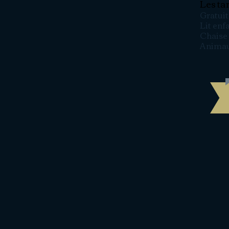
Les ta
Gratuit
Lit enf
Chaise 
Animau