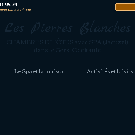
41 95 79
erver par téléphone
Les Pierres Blanches
CHAMBRES D’HÔTES avec SPA (Jacuzzi)
dans le Gers, Occitanie
Le Spa et la maison
Activités et loisirs