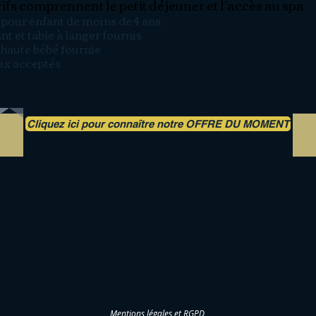
rifs comprennent le petit déjeuner et l'accès au spa
 pour enfant de moins de 4 ans
ant et table à langer fournis
haute bébé fournie
x acceptés
Cliquez ici pour connaître notre OFFRE DU MOMENT
Mentions légales et RGPD