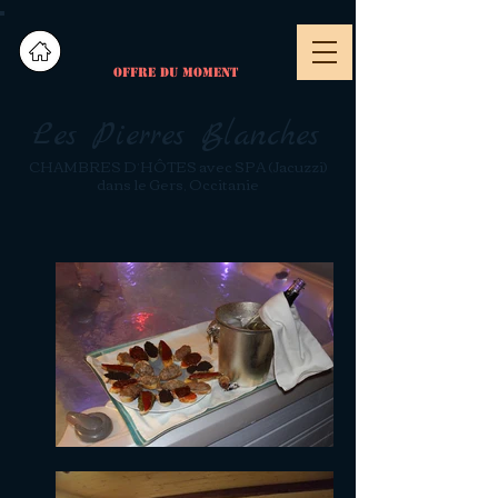
OFFRE DU MOMENT
Les Pierres Blanches
CHAMBRES D’HÔTES avec SPA (Jacuzzi)
dans le Gers, Occitanie