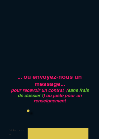
... ou envoyez-nous un
message...
pour recevoir un contrat (
sans frais
de dossier !
) ou juste pour un
renseignement
Votre nom
*