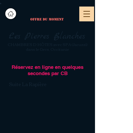
OFFRE DU MOMENT
Les Pierres Blanches
CHAMBRES D’HÔTES avec SPA (Jacuzzi)
dans le Gers, Occitanie
Réservez en ligne en quelques
secondes par CB
Suite La Rapière