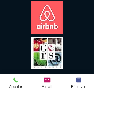
Appeler
E-mail
Réserver
Mentions légales et RGPD
Les Pierres Blanches,
10 bis rue Victor Hugo